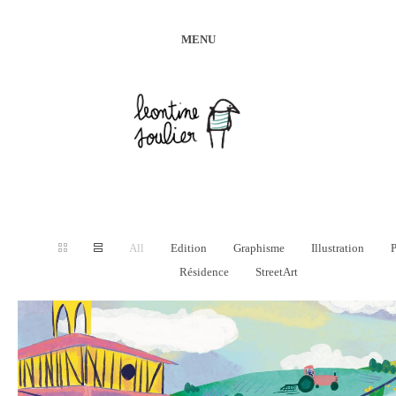
MENU
All
Edition
Graphisme
Illustration
P
Résidence
StreetArt