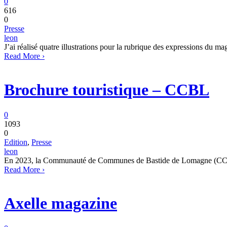
0
616
0
Presse
leon
J’ai réalisé quatre illustrations pour la rubrique des expressions du
Read More ›
Brochure touristique – CCBL
0
1093
0
Edition
,
Presse
leon
En 2023, la Communauté de Communes de Bastide de Lomagne (CCBL) da
Read More ›
Axelle magazine