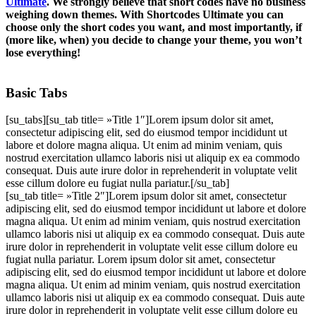
Ultimate
. We strongly believe that short codes have no business
weighing down themes. With Shortcodes Ultimate you can
choose only the short codes you want, and most importantly, if
(more like, when) you decide to change your theme, you won’t
lose everything!
Basic Tabs
[su_tabs][su_tab title= »Title 1″]Lorem ipsum dolor sit amet,
consectetur adipiscing elit, sed do eiusmod tempor incididunt ut
labore et dolore magna aliqua. Ut enim ad minim veniam, quis
nostrud exercitation ullamco laboris nisi ut aliquip ex ea commodo
consequat. Duis aute irure dolor in reprehenderit in voluptate velit
esse cillum dolore eu fugiat nulla pariatur.[/su_tab]
[su_tab title= »Title 2″]Lorem ipsum dolor sit amet, consectetur
adipiscing elit, sed do eiusmod tempor incididunt ut labore et dolore
magna aliqua. Ut enim ad minim veniam, quis nostrud exercitation
ullamco laboris nisi ut aliquip ex ea commodo consequat. Duis aute
irure dolor in reprehenderit in voluptate velit esse cillum dolore eu
fugiat nulla pariatur. Lorem ipsum dolor sit amet, consectetur
adipiscing elit, sed do eiusmod tempor incididunt ut labore et dolore
magna aliqua. Ut enim ad minim veniam, quis nostrud exercitation
ullamco laboris nisi ut aliquip ex ea commodo consequat. Duis aute
irure dolor in reprehenderit in voluptate velit esse cillum dolore eu