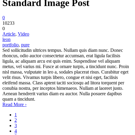
Standard Image Post
0
10233
0
Article
,
Video
leon
portfolio
,
pure
Sed sollicitudin ultrices tempus. Nullam quis diam nunc. Donec
rhoncus, odio auctor consectetur accumsan, erat ligula facilisis
ligula, ac aliquam arcu est quis enim. Suspendisse vel aliquam
metus, vel varius mi. Fusce at ornare turpis, a tincidunt nunc. Proin
nisl massa, vulputate in leo a, sodales placerat risus. Curabitur eget
velit risus. Vivamus turpis libero, congue et nisi eget, facilisis
eleifend massa. Class aptent taciti sociosqu ad litora torquent per
conubia nostra, per inceptos himenaeos. Nullam at laoreet justo.
Aenean hendrerit varius diam eu auctor. Nulla posuere dapibus
quam a tincidunt.
Read More ›
1
2
3
4