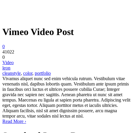
Vimeo Video Post
0
41022
0
Video
leon
cleanstyle
,
color
,
portfolio
Vivamus aliquet nunc sed enim vehicula rutrum. Vestibulum vitae
venenatis nisl, dapibus lobortis quam. Vestibulum ante ipsum primis
in faucibus orci luctus et ultrices posuere cubilia Curae; Integer
gravida nec sapien nec sagittis. Aenean pharetra ut nunc sit amet
tempus. Maecenas eu ligula at sapien porta pharetra. Adipiscing velit
eget, egestas tortor. Aliquam porttitor metus et iaculis ultricies.
Aliquam facilisis, nisl sit amet dignissim posuere, arcu magna
tempor arcu, vitae sodales nisl lectus at nisl.
Read More ›